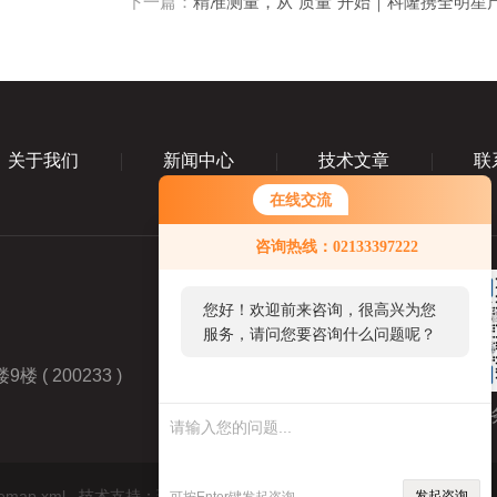
下一篇：
精准测量，从“质量”开始｜科隆携全明星
关于我们
新闻中心
技术文章
联
在线交流
咨询热线：02133397222
您好！欢迎前来咨询，很高兴为您
服务，请问您要咨询什么问题呢？
 200233 )
业
temap.xml
技术支持：
环保在线
管理登陆
发起咨询