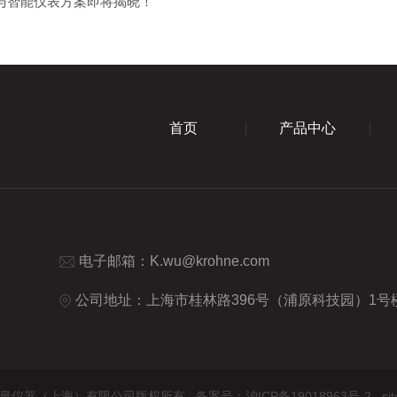
产品与智能仪表方案即将揭晓！
首页
产品中心
电子邮箱：
K.wu@krohne.com
公司地址：上海市桂林路396号（浦原科技园）1号楼9楼 (
26 科隆测量仪器（上海）有限公司版权所有
备案号：沪ICP备19018963号-2
si