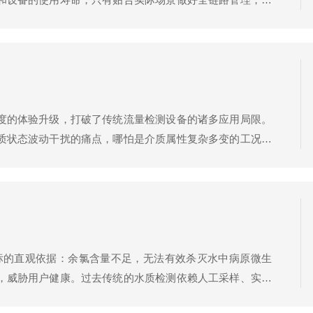
样，市政供水管网、二次供水储水箱、污水处理出水口、工
度的体验升级，打破了传统流量检测设备的诸多应用局限。
质状态波动干扰的痛点，哪怕是介质属性复杂多变的工况，
介质、强腐蚀性流体乃至含气状态复杂的特殊工况，它都能
标的直观依据：余氯含量不足，无法有效杀灭水中病原微生
，威胁用户健康。过去传统的水质检测依赖人工采样、实验
*打破了这一瓶颈，成为水行业保障供水安全的核心感知设