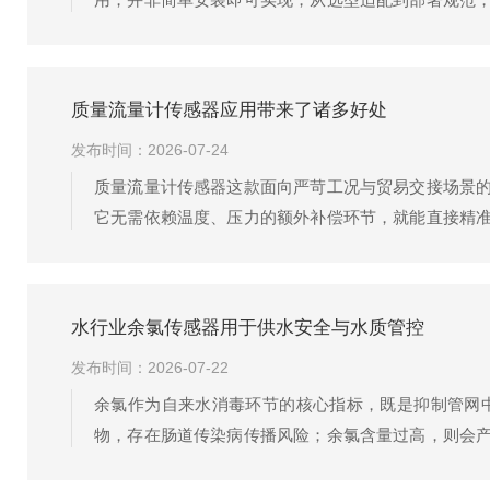
能让余氯传感器的价值落到实处。水行业余氯传感器
业循环水...
质量流量计传感器应用带来了诸多好处
发布时间：2026-07-24
质量流量计传感器这款面向严苛工况与贸易交接场景
它无需依赖温度、压力的额外补偿环节，就能直接精
也能输出稳定可靠的计量结果，满足贸易交接场景对
保持稳...
水行业余氯传感器用于供水安全与水质管控
发布时间：2026-07-22
余氯作为自来水消毒环节的核心指标，既是抑制管网
物，存在肠道传染病传播风险；余氯含量过高，则会
室化验，从采样到出结果往往需要数小时乃至更久，