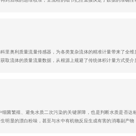
选型的适配性是发挥设备价值的基础前提。水行业的应用场景复杂多
的科里奥利质量流量传感器，为各类复杂流体的精准计量带来了全维
准获取流体的质量流量数据，从根源上规避了传统体积计量方式受介
计量公平性与准确性的严苛要求。面对气体、高粘度液体、剪切敏感
中细菌繁殖、避免水质二次污染的关键屏障，也是判断水质是否达
产生明显的漂白粉味，甚至与水中有机物反应生成有害的消毒副产物
根本无法满足实时管控的需求，数字式水行业余氯传感器的普及，彻