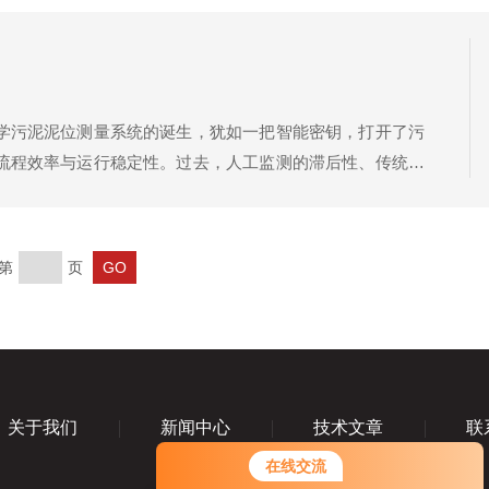
学污泥泥位测量系统的诞生，犹如一把智能密钥，打开了污
流程效率与运行稳定性。过去，人工监测的滞后性、传统接
，不仅拉低了处理效率，还增加了运维成本。光学污泥泥位
第
页
关于我们
新闻中心
技术文章
联
在线交流