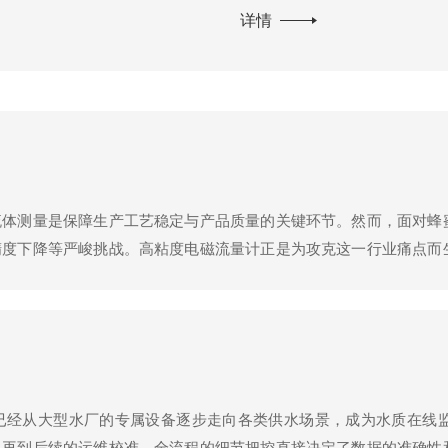
详情
流体测量是保障生产工艺稳定与产品质量的关键环节。然而，面对蜂
精度下降等严峻挑战。高粘度电磁流量计正是为攻克这一行业痛点而
理来看，高粘度电磁流量计依然遵循法拉第电磁感应定律。当导电液
已经从大型水厂的专属设备逐步走向各类供水场景，成为水质在线
，再到后续的运维校准，全流程的细节把控直接决定了数据的准确性