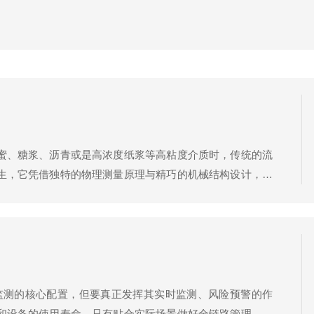
蜜、糖浆、沥青或是高浓度纸浆等高粘度介质时，传统的流
生，它凭借独特的物理测量原理与精巧的机械结构设计，成
体在磁场中流动时，会切割磁力线并产生感应电动势，该电
监测的核心配置，但要真正发挥其实时监测、风险预警的作
和设备的使用寿命，只有贴合实际场景做好全链路管理，才