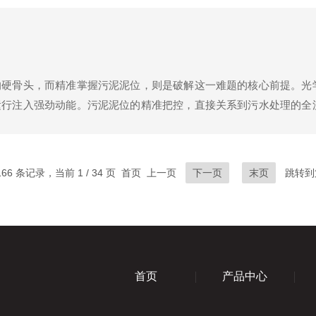
的硬骨头，而精准掌握污泥泥位，则是破解这一难题的核心前提。光
运行注入强劲动能。污泥泥位的精准把控，直接关系到污水处理的全
状态，泥位波动难以及时察觉，导致污泥积压、设备过载等问题频发
166 条记录，当前 1 / 34 页 首页 上一页
下一页
末页
跳转到
首页
产品中心