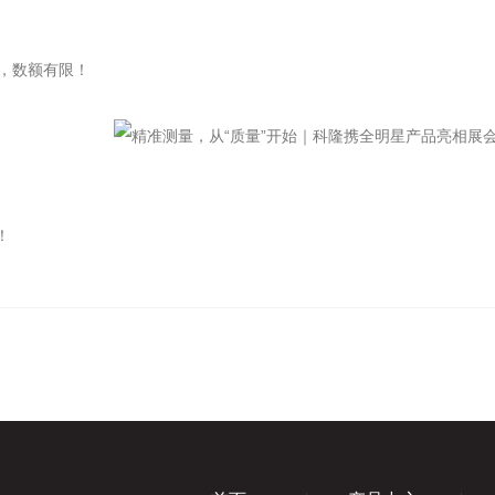
，数额有限！
！