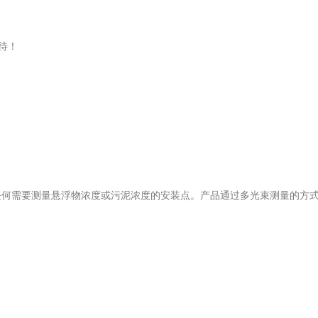
待！
任何需要测量悬浮物浓度或污泥浓度的安装点。产品通过多光束测量的方