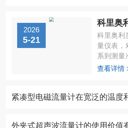
2026
科里奥利
5-21
量仪表，
系到测量
包括以下
查看详情 
求安装场
如泵、压缩.
外夹式超声波流量计的使用价值