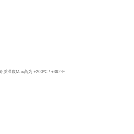
x高为 +200ºC / +392ºF