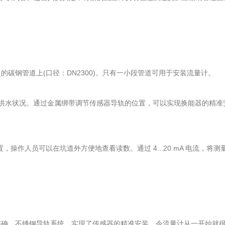
的碳钢管道上(口径：DN2300)。只有一小段管道可用于安装流量计。
的洪水状况。通过金属绑带调节传感器导轨的位置，可以实现换能器的精准
，操作人员可以在坑道外方便地查看读数。通过 4...20 mA 电流，将
靠准确。不锈钢导轨系统，实现了传感器的精准安装，令流量计从一开始就