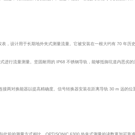
仪表，设计用于长期地外夹式测量流量。它被安装在一根大约有 70 年历史
进行流量测量。坚固耐用的 IP68 不锈钢导轨，能够抵御坑道内恶劣
连接两对换能器以提高精确度。信号转换器安装在距离导轨 30 m 远的位置
的测量方式相比，OPTISONIC 6300 外夹式测量的读数更加可