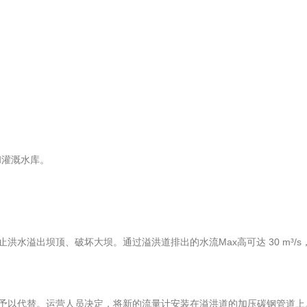
和灌溉水库。
出坝顶、破坏大坝。通过溢洪道排出的水流Max高可达 30 m³/s
予以代替。运营人员决定，将新的流量计安装在溢洪道的加压碳钢管道上