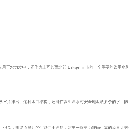
于水力发电，还作为土耳其西北部 Eskişehir 市的一个重要的饮用水
排出。这种水力结构，还能在发生洪水时安全地泄放多余的水，防止洪水溢
但是，明渠流量计的性能并不理想，需要一款更为准确可靠的流量计来