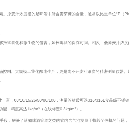
原麦汁浓度指的是啤酒中所含麦芽糖的含量，通常以比重单位°P（Pla
。
够抵御氧化和微生物的侵害，延长啤酒的保存时间。相反，低原麦汁浓度
精确控制。大规模工业化酿造生产，更是离不开麦汁浓度的精密测量仪器。
。
10/15/25/50/80/100，测量管材质可选316/316L食品级不
精度高达1kg/m³（在线标定0.3kg/m³）。
，通过高科技的手段，解决了诸如啤酒管道之类的管内含气泡测量干扰甚至停机的问题