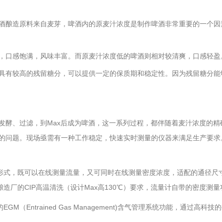
酿造原料来自麦芽，啤酒内的原麦汁浓度是制作啤酒非常重要的一个因素。
，口感饱满，风味丰富。而原麦汁浓度低的啤酒则相对较清爽，口感轻盈
具有较高的残留糖分，可以提供一定的保质期和稳定性。因为残留糖分能
发酵、过滤，到Max后成为啤酒，这一系列过程，都伴随着麦汁浓度的
的问题。现场亟需有一种工作稳定，快速实时测量的仪器来满足生产要求
式，既可以在线测量流量，又可同时在线测量密度浓度，适配的通径尺寸丰富：08/
厂的CIP高温清洗（设计Max高130℃）要求，流量计自带的密度测量功能，
的EGM（Entrained Gas Management)含气管理系统功能