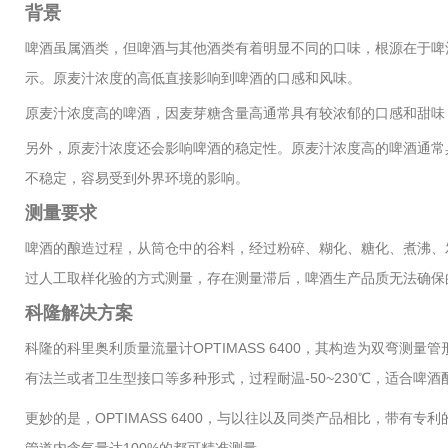
背景
啤酒虽属酒类，但啤酒与其他酒类有着明显不同的口味，根源在于啤酒
示。原麦汁浓度的高低直接影响到啤酒的口感和风味。
原麦汁浓度高的啤酒，因麦芽糖含量高通常具有较浓郁的口感和甜味
另外，原麦汁浓度还会影响啤酒的稳定性。原麦汁浓度高的啤酒通常
不稳定，容易受到外界环境的影响。
测量要求
啤酒的酿造过程，从筒仓中的谷料，经过粉碎、糊化、糖化、煮沸、
过人工取样化验的方式测量，存在测量滞后，啤酒生产品质无法确保
科隆解决方案
科隆的科里奥利质量流量计OPTIMASS 6400，其构造为双弯测量管形
有法兰或者卫生型接口等多种形式，过程耐温-50~230℃，适合啤酒酿造
更妙的是，OPTIMASS 6400，与以往以及同类产品相比，带有专利