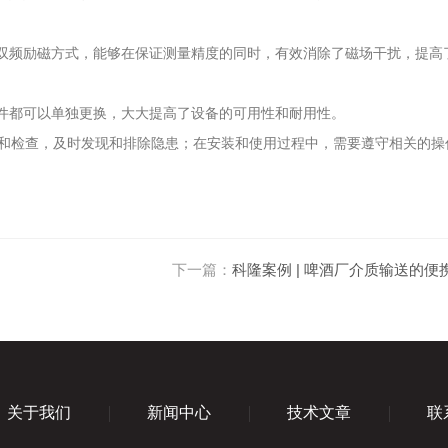
双频励磁方式，能够在保证测量精度的同时，有效消除了磁场干扰，提高
件都可以单独更换，大大提高了设备的可用性和耐用性。
和检查，及时发现和排除隐患；在安装和使用过程中，需要遵守相关的操
下一篇：
科隆案例 | 啤酒厂介质输送的便
关于我们
新闻中心
技术文章
联