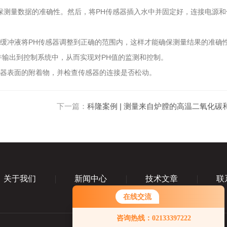
确保测量数据的准确性。然后，将PH传感器插入水中并固定好，连接电源
准缓冲液将PH传感器调整到正确的范围内，这样才能确保测量结果的准确
并输出到控制系统中，从而实现对PH值的监测和控制。
感器表面的附着物，并检查传感器的连接是否松动。
下一篇：
科隆案例 | 测量来自炉膛的高温二氧化碳
关于我们
新闻中心
技术文章
联
在线交流
咨询热线：02133397222